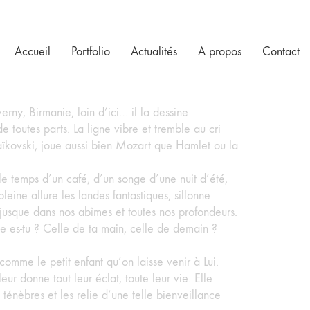
Accueil
Portfolio
Actualités
A propos
Contact
rny, Birmanie, loin d’ici… il la dessine
 toutes parts. La ligne vibre et tremble au cri
chaïkovski, joue aussi bien Mozart que Hamlet ou la
 le temps d’un café, d’un songe d’une nuit d’été,
pleine allure les landes fantastiques, sillonne
jusque dans nos abîmes et toutes nos profondeurs.
ée es-tu ? Celle de ta main, celle de demain ?
comme le petit enfant qu’on laisse venir à Lui.
ur donne tout leur éclat, toute leur vie. Elle
 ténèbres et les relie d’une telle bienveillance