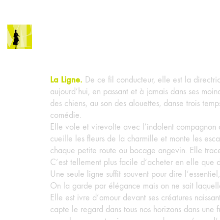
La Ligne.
De ce fil conducteur, elle est la direct
aujourd’hui, en passant et à jamais dans ses moind
des chiens, au son des alouettes, danse trois temp
comédie.
Elle vole et virevolte avec l’indolent compagnon d
cueille les fleurs de la charmille et monte les escal
chaque petite route ou bocage angevin. Elle trac
C’est tellement plus facile d’acheter en elle que
Une seule ligne suffit souvent pour dire l’essentiel
On la garde par élégance mais on ne sait laquelle 
Elle est ivre d’amour devant ses créatures naissant
capte le regard dans tous nos horizons dans une fui