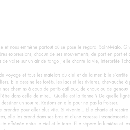
rice et nous emmène partout où se pose le regard. Saint-Malo, Give
res expressions, chacun de ses mouvements, de port en port et de
s de valse sur un air de tango ; elle chante la vie, interprète T
e voyage et tous les matelots du ciel et de la mer. Elle s’arrête
iers. Elle dessine les forêts, les lacs et les rivières, chevauche à 
e nos chemins à coup de petits cailloux, de choux ou de genoux 
 d’être dans celle de mire… Quelle est la tienne ? De quelle lign
, dessiner un sourire. Restons en elle pour ne pas la froisser.
prendre pour aller plus vite. Si vivante… Elle chante et respire 
es, elle les prend dans ses bras et d’une caresse incandescente le
te effrénée entre le ciel et la terre. Elle sépare la lumière et les