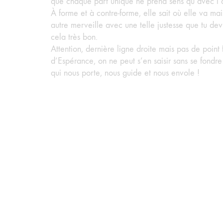
que chaque part unique ne prend sens qu’avec l’a
À forme et à contre-forme, elle sait où elle va ma
autre merveille avec une telle justesse que tu devi
cela très bon.
Attention, dernière ligne droite mais pas de point 
d’Espérance, on ne peut s’en saisir sans se fondre 
qui nous porte, nous guide et nous envole !